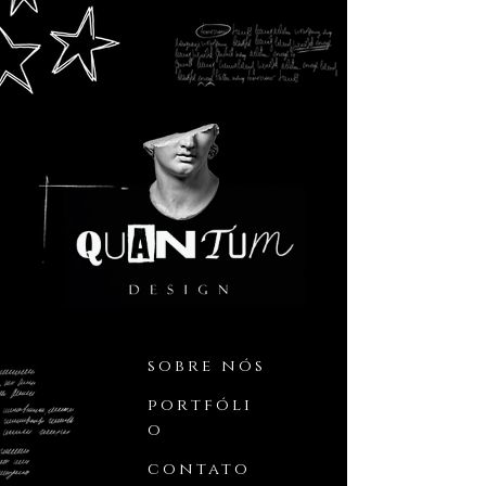
sobre nós
portfóli
o
contato